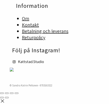
produktsidan
Information
Om
Kontakt
Betalning och leverans
Returpolicy
Följ på Instagram!
Kattstad.Studio
© Sandra Katrin Peltonen - 8703163322