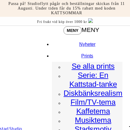
Hoppa
Passa på! Studioflytt pågår och beställningar skickas från 11
till
Augusti. Under tiden får du 15% rabatt med koden
KATTSOMMAR
innehåll
Fri frakt vid köp över 1000 kr
MENY
MENY
Nyheter
Prints
Se alla prints
Serie: En
Kattstad-tanke
Diskbänksrealism
Film/TV-tema
Kaffetema
Musiktema
Stadsmotiv