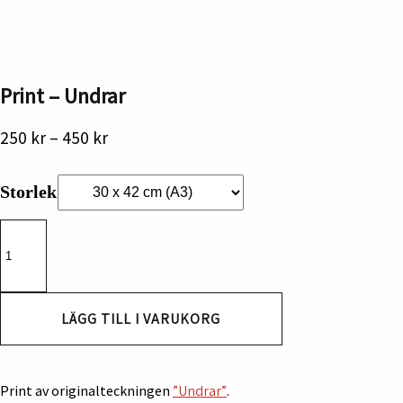
Print – Undrar
Prisintervall:
250
kr
–
450
kr
250 kr
till
Storlek
450 kr
Print
-
Undrar
mängd
LÄGG TILL I VARUKORG
Print av originalteckningen
”Undrar”
.