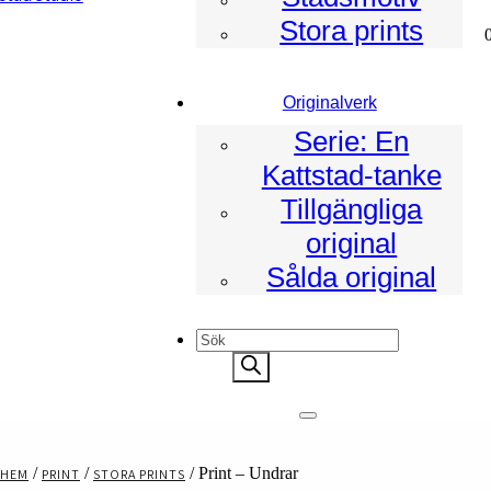
Stora prints
ad
Originalverk
Serie: En
Kattstad-tanke
Tillgängliga
original
Sålda original
Products
search
/
/
/ Print – Undrar
HEM
PRINT
STORA PRINTS