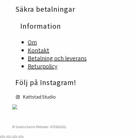
kan
Säkra betalningar
väljas
på
produktsidan
Information
Om
Kontakt
Betalning och leverans
Returpolicy
Följ på Instagram!
Kattstad.Studio
© Sandra Katrin Peltonen - 8703163322