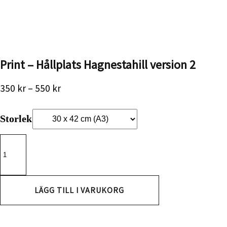
Print – Hållplats Hagnestahill version 2
Prisintervall:
350
kr
–
550
kr
350 kr
till
Storlek
550 kr
Print
-
Hållplats
Hagnestahill
version
2
LÄGG TILL I VARUKORG
mängd