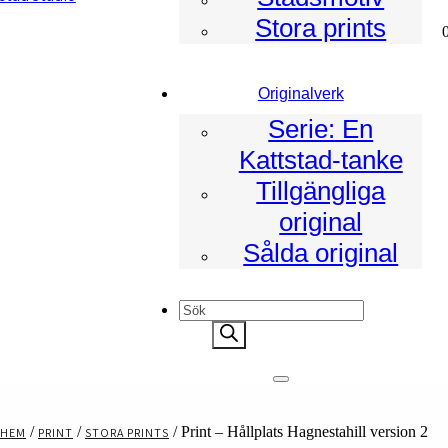
Stora prints
ad
Originalverk
Serie: En
Kattstad-tanke
Tillgängliga
original
Sålda original
Products
search
/
/
/ Print – Hållplats Hagnestahill version 2
HEM
PRINT
STORA PRINTS