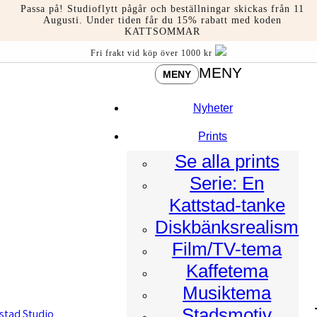
Hoppa
Passa på! Studioflytt pågår och beställningar skickas från 11
till
Augusti. Under tiden får du 15% rabatt med koden
KATTSOMMAR
innehåll
Fri frakt vid köp över 1000 kr
MENY
MENY
Nyheter
Prints
Se alla prints
Serie: En
Kattstad-tanke
Diskbänksrealism
Film/TV-tema
Kaffetema
Musiktema
Stadsmotiv