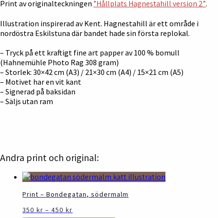
Print av originalteckningen
”Hållplats Hagnestahill version 2”
.
Illustration inspirerad av Kent. Hagnestahill är ett område i
nordöstra Eskilstuna där bandet hade sin första replokal.
– Tryck på ett kraftigt fine art papper av 100 % bomull
(Hahnemühle Photo Rag 308 gram)
– Storlek: 30×42 cm (A3) / 21×30 cm (A4) / 15×21 cm (A5)
– Motivet har en vit kant
– Signerad på baksidan
– Säljs utan ram
Andra print och original:
Print – Bondegatan, södermalm
Prisintervall:
Den
350
kr
–
450
kr
350 kr