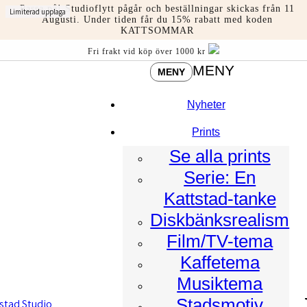
Hoppa
Passa på! Studioflytt pågår och beställningar skickas från 11
Limiterad upplaga
till
Augusti. Under tiden får du 15% rabatt med koden
KATTSOMMAR
innehåll
Fri frakt vid köp över 1000 kr
MENY
MENY
Nyheter
Prints
Se alla prints
Serie: En
Kattstad-tanke
Diskbänksrealism
Film/TV-tema
Kaffetema
Musiktema
Stadsmotiv