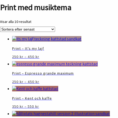
Print med musiktema
Sortera
Visar alla 10 resultat
efter
senaste
Print – It’s my lajf
Prisintervall:
Den
250
kr
–
450
kr
250 kr
här
till
produkten
450 kr
har
Print – Espresso grande maximum
flera
Prisintervall:
Den
250
kr
–
450
kr
varianter.
250 kr
här
De
till
produkten
olika
450 kr
har
Print – Kent och kaffe
alternativen
flera
kan
Prisintervall:
Den
350
kr
–
550
kr
varianter.
350 kr
väljas
här
De
till
på
produkten