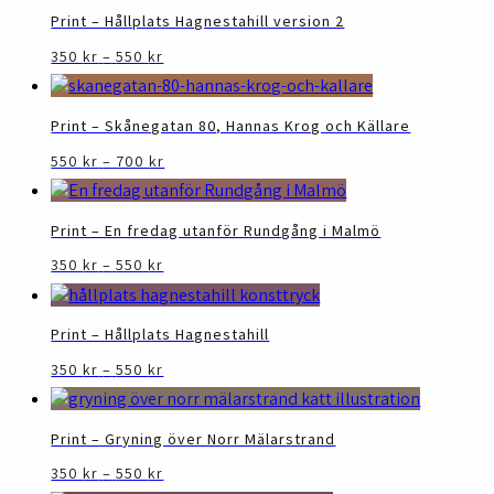
olika
550 kr
produktsidan
har
Print – Hållplats Hagnestahill version 2
alternativen
flera
kan
Prisintervall:
Den
350
kr
–
550
kr
varianter.
350 kr
väljas
här
De
till
på
produkten
olika
550 kr
produktsidan
har
Print – Skånegatan 80, Hannas Krog och Källare
alternativen
flera
kan
Prisintervall:
Den
550
kr
–
700
kr
varianter.
550 kr
väljas
här
De
till
på
produkten
olika
700 kr
produktsidan
har
Print – En fredag utanför Rundgång i Malmö
alternativen
flera
kan
Prisintervall:
Den
350
kr
–
550
kr
varianter.
350 kr
väljas
här
De
till
på
produkten
olika
550 kr
produktsidan
har
Print – Hållplats Hagnestahill
alternativen
flera
kan
Prisintervall:
Den
350
kr
–
550
kr
varianter.
350 kr
väljas
här
De
till
på
produkten
olika
550 kr
produktsidan
har
Print – Gryning över Norr Mälarstrand
alternativen
flera
kan
Prisintervall:
Den
350
kr
–
550
kr
varianter.
350 kr