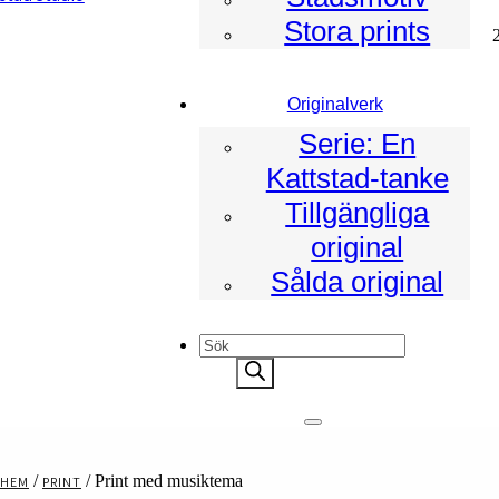
Stora prints
ad
Originalverk
Serie: En
Kattstad-tanke
Tillgängliga
original
Sålda original
Products
search
/
/ Print med musiktema
HEM
PRINT