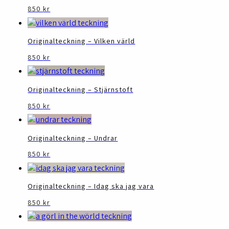
850
kr
Originalteckning – Vilken värld
850
kr
Originalteckning – Stjärnstoft
850
kr
Originalteckning – Undrar
850
kr
Originalteckning – Idag ska jag vara
850
kr