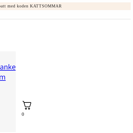
5% rabatt med koden KATTSOMMAR
tanke
sm
0