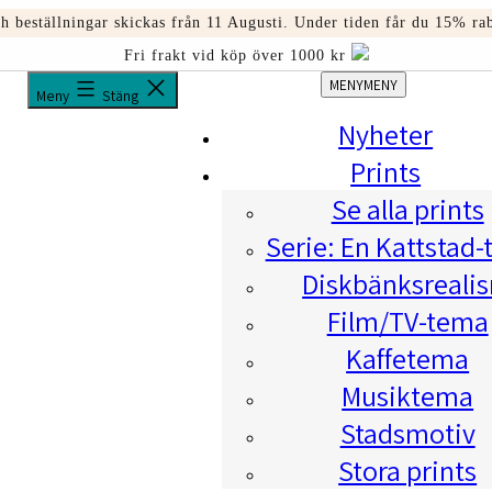
och beställningar skickas från 11 Augusti. Under tiden får du 1
Fri frakt vid köp över 1000 kr
MENY
MENY
Meny
Stäng
Nyheter
Prints
Se alla prints
Serie: En Kattstad-
Diskbänksreali
Film/TV-tema
Kaffetema
Musiktema
Stadsmotiv
Stora prints