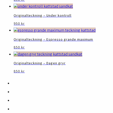
Originalteckning – Under kontroll
950
kr
Originalteckning – Espresso grande maximum
850
kr
Originalteckning – Dagen gryr
850
kr