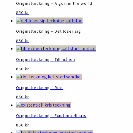
Originalteckning – A görl in the wörld
850
kr
Originalteckning – Det löser sig
850
kr
Originalteckning – Till månen
850
kr
Originalteckning – Riot
850
kr
Originalteckning – Existentiell kris
850
kr