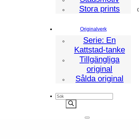
Stora prints
tstad
Originalverk
udio
Serie: En
Kattstad-tanke
Tillgängliga
original
Sålda original
Products
search