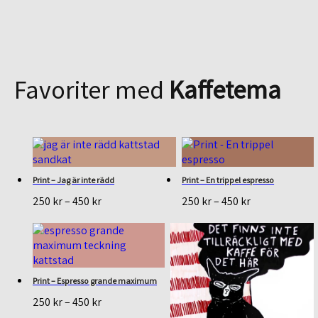
Favoriter med
Kaffetema
Print – Jag är inte rädd
Print – En trippel espresso
Prisintervall:
Prisintervall:
250
kr
–
450
kr
250
kr
–
450
kr
250 kr
250 kr
till
till
450 kr
450 kr
Print – Espresso grande maximum
Prisintervall:
250
kr
–
450
kr
250 kr