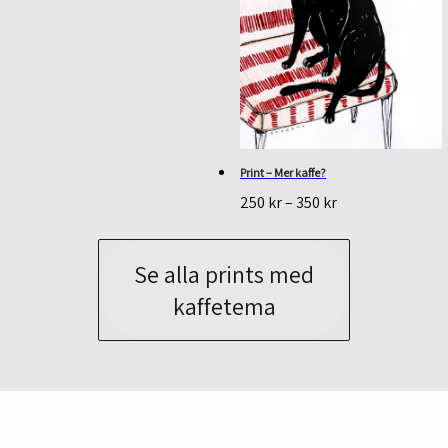
till
450 kr
Print – Mer kaffe?
Prisintervall:
250
kr
–
350
kr
250 kr
till
350 kr
Se alla prints med
kaffetema