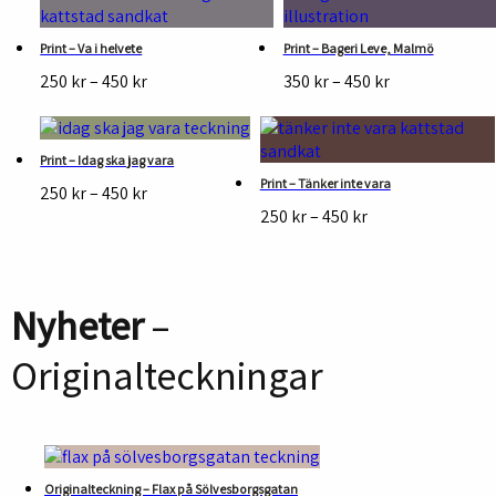
550 kr
Print – Va i helvete
Print – Bageri Leve, Malmö
Prisintervall:
Prisintervall:
250
kr
–
450
kr
350
kr
–
450
kr
250 kr
350 kr
till
till
450 kr
450 kr
Print – Idag ska jag vara
Print – Tänker inte vara
Prisintervall:
250
kr
–
450
kr
250 kr
Prisintervall:
250
kr
–
450
kr
till
250 kr
450 kr
till
450 kr
Nyheter
–
Originalteckningar
Originalteckning – Flax på Sölvesborgsgatan