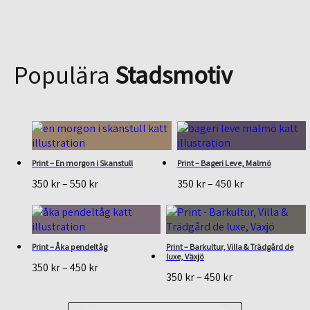
Populära
Stadsmotiv
Print – En morgon i Skanstull
Print – Bageri Leve, Malmö
Prisintervall:
Prisintervall:
350
kr
–
550
kr
350
kr
–
450
kr
350 kr
350 kr
till
till
550 kr
450 kr
Print – Åka pendeltåg
Print – Barkultur, Villa & Trädgård de
luxe, Växjö
Prisintervall:
350
kr
–
450
kr
Prisintervall:
350
kr
–
450
kr
350 kr
350 kr
till
till