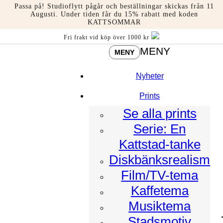
Hoppa
Passa på! Studioflytt pågår och beställningar skickas från 11
till
Augusti. Under tiden får du 15% rabatt med koden
KATTSOMMAR
innehåll
Fri frakt vid köp över 1000 kr
MENY
MENY
Nyheter
Prints
Se alla prints
Serie: En
Kattstad-tanke
Diskbänksrealism
Film/TV-tema
Kaffetema
Musiktema
Stadsmotiv