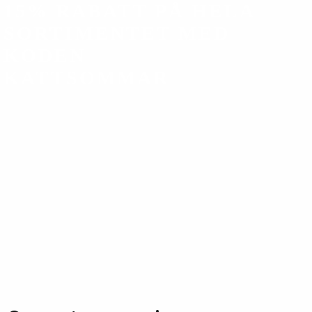
15% RABATT PÅ HELA
SORTIMENTET MED
KODEN
KATTSOMMAR