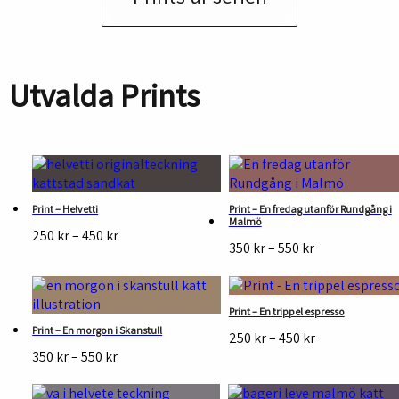
Utvalda Prints
Print – Helvetti
Print – En fredag utanför Rundgång i
Malmö
Prisintervall:
250
kr
–
450
kr
Prisintervall:
350
kr
–
550
kr
250 kr
350 kr
till
till
450 kr
550 kr
Print – En trippel espresso
Print – En morgon i Skanstull
Prisintervall:
250
kr
–
450
kr
Prisintervall:
250 kr
350
kr
–
550
kr
350 kr
till
till
450 kr