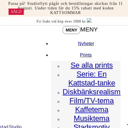
Hoppa
Passa på! Studioflytt pågår och beställningar skickas från 11
till
Augusti. Under tiden får du 15% rabatt med koden
SÅLD
KATTSOMMAR
innehåll
Fri frakt vid köp över 1000 kr
MENY
MENY
Nyheter
Prints
Se alla prints
Serie: En
Kattstad-tanke
Diskbänksrealism
Film/TV-tema
Kaffetema
Musiktema
Stadsmotiv