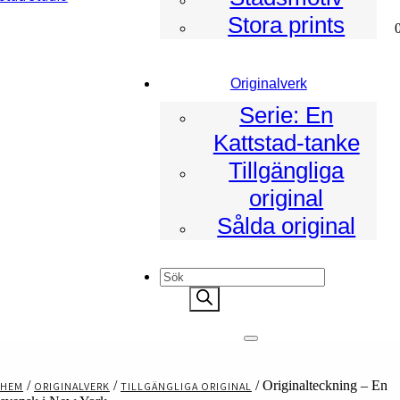
Stora prints
ad
Originalverk
Serie: En
Kattstad-tanke
Tillgängliga
original
Sålda original
Products
search
/
/
/ Originalteckning – En
HEM
ORIGINALVERK
TILLGÄNGLIGA ORIGINAL