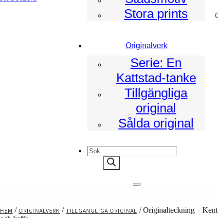
Stora prints
ad
Originalverk
Serie: En
Kattstad-tanke
Tillgängliga
original
Sålda original
Products
search
/
/
/ Originalteckning – Kent
HEM
ORIGINALVERK
TILLGÄNGLIGA ORIGINAL