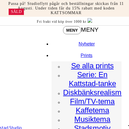
Hoppa
Passa på! Studioflytt pågår och beställningar skickas från 11
till
Augusti. Under tiden får du 15% rabatt med koden
SÅLD
KATTSOMMAR
innehåll
Fri frakt vid köp över 1000 kr
MENY
MENY
Nyheter
Prints
Se alla prints
Serie: En
Kattstad-tanke
Diskbänksrealism
Film/TV-tema
Kaffetema
Musiktema
Stadsmotiv