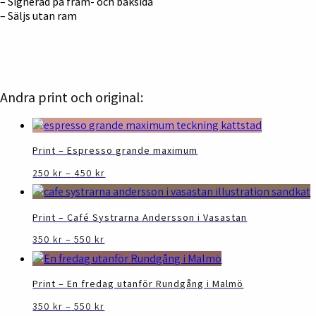
– Signerad på fram- och baksida
– Säljs utan ram
Andra print och original:
Print – Espresso grande maximum
Prisintervall:
Den
250
kr
–
450
kr
250 kr
här
till
produkten
450 kr
har
Print – Café Systrarna Andersson i Vasastan
flera
Prisintervall:
Den
350
kr
–
550
kr
varianter.
350 kr
här
De
till
produkten
olika
550 kr
har
Print – En fredag utanför Rundgång i Malmö
alternativen
flera
kan
Prisintervall:
Den
350
kr
–
550
kr
varianter.