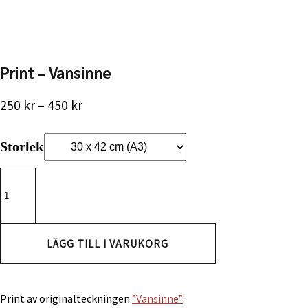
Print – Vansinne
Prisintervall:
250
kr
–
450
kr
250 kr
till
Storlek
450 kr
Print
-
Vansinne
mängd
LÄGG TILL I VARUKORG
Print av originalteckningen
”Vansinne”
.