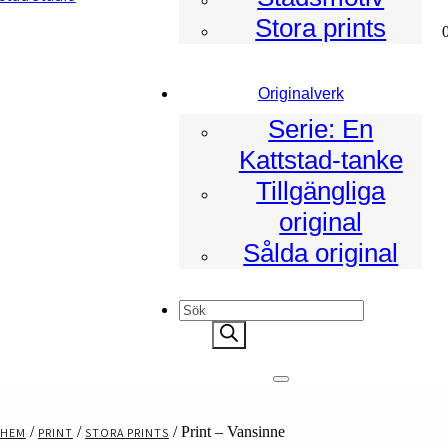
Stora prints
ad
Originalverk
Serie: En
Kattstad-tanke
Tillgängliga
original
Sålda original
Products
search
/
/
/ Print – Vansinne
HEM
PRINT
STORA PRINTS