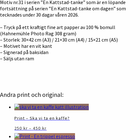
Motiv nr.31 i serien ”En Kattstad-tanke” som är en löpande
fortsättning på serien ”En Kattstad-tanke om dagen” som
tecknades under 30 dagar våren 2026.
– Tryck på ett kraftigt fine art papper av 100 % bomull
(Hahnemühle Photo Rag 308 gram)
– Storlek: 30×42 cm (A3) / 21×30 cm (A4) / 15×21 cm (A5)
– Motivet har en vit kant
– Signerad på baksidan
– Säljs utan ram
Andra print och original:
Print – Ska vi ta en kaffe?
Prisintervall:
Den
250
kr
–
450
kr
250 kr
här
till