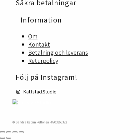
Säkra betalningar
väljas
på
produktsidan
Information
Om
Kontakt
Betalning och leverans
Returpolicy
Följ på Instagram!
Kattstad.Studio
© Sandra Katrin Peltonen - 8703163322