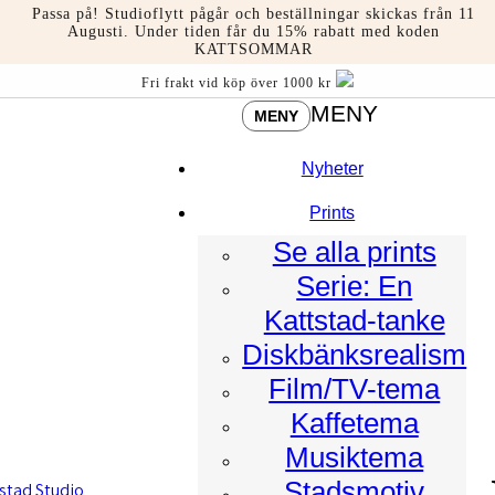
Hoppa
Passa på! Studioflytt pågår och beställningar skickas från 11
till
Augusti. Under tiden får du 15% rabatt med koden
KATTSOMMAR
innehåll
Fri frakt vid köp över 1000 kr
MENY
MENY
Nyheter
Prints
Se alla prints
Serie: En
Kattstad-tanke
Diskbänksrealism
Film/TV-tema
Kaffetema
Musiktema
Stadsmotiv