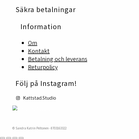
kan
Säkra betalningar
väljas
på
produktsidan
Information
Om
Kontakt
Betalning och leverans
Returpolicy
Följ på Instagram!
Kattstad.Studio
© Sandra Katrin Peltonen - 8703163322