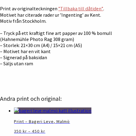
Print av originalteckningen
”Tillbaka till dåtiden”
.
Motivet har citerade rader ur ’Ingenting’ av Kent.
Motiv från Stockholm.
– Tryck på ett kraftigt fine art papper av 100 % bomull
(Hahnemühle Photo Rag 308 gram)
– Storlek: 21×30 cm (A4) / 15×21 cm (A5)
– Motivet har en vit kant
– Signerad på baksidan
– Säljs utan ram
Andra print och original:
Print – Bageri Leve, Malmö
Prisintervall:
Den
350
kr
–
450
kr
350 kr