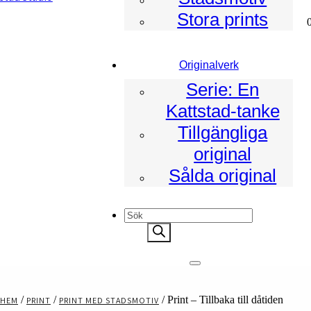
Stora prints
ad
Originalverk
Serie: En
Kattstad-tanke
Tillgängliga
original
Sålda original
Products
search
/
/
/ Print – Tillbaka till dåtiden
HEM
PRINT
PRINT MED STADSMOTIV