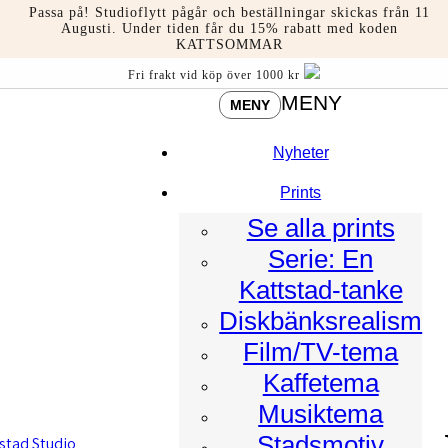
Hoppa
Passa på! Studioflytt pågår och beställningar skickas från 11
till
Augusti. Under tiden får du 15% rabatt med koden
KATTSOMMAR
innehåll
Fri frakt vid köp över 1000 kr
MENY
MENY
Nyheter
Prints
Se alla prints
Serie: En
Kattstad-tanke
Diskbänksrealism
Film/TV-tema
Kaffetema
Musiktema
Stadsmotiv