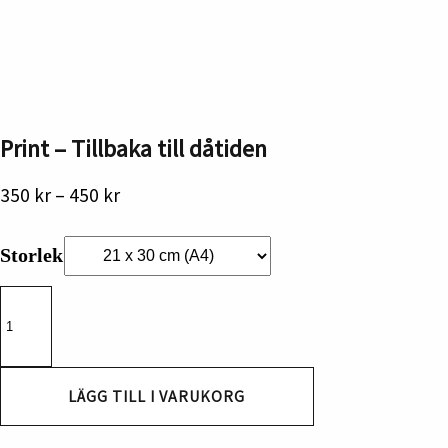
Print – Tillbaka till dåtiden
Prisintervall:
350
kr
–
450
kr
350 kr
till
Storlek
450 kr
Print
-
Tillbaka
till
dåtiden
mängd
LÄGG TILL I VARUKORG