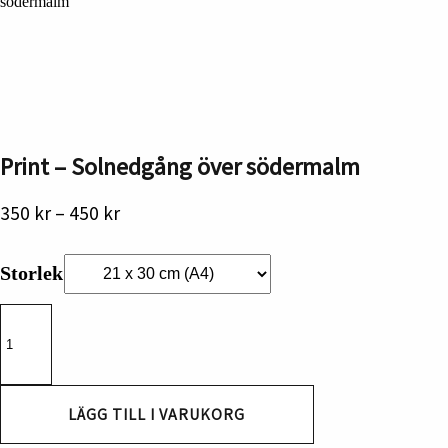
södermalm
Print – Solnedgång över södermalm
Prisintervall:
350
kr
–
450
kr
350 kr
till
Storlek
450 kr
Print
-
Solnedgång
över
södermalm
mängd
LÄGG TILL I VARUKORG