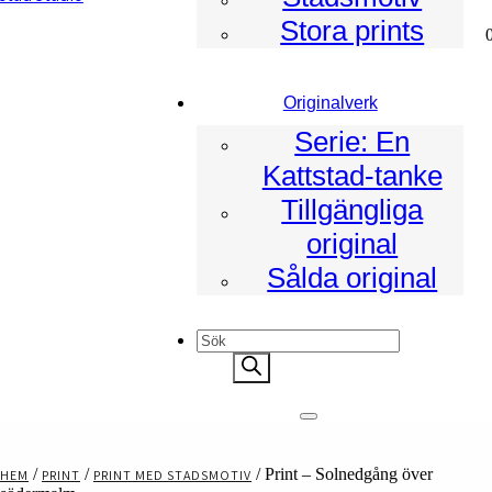
Stora prints
ad
Originalverk
Serie: En
Kattstad-tanke
Tillgängliga
original
Sålda original
Products
search
/
/
/ Print – Solnedgång över
HEM
PRINT
PRINT MED STADSMOTIV