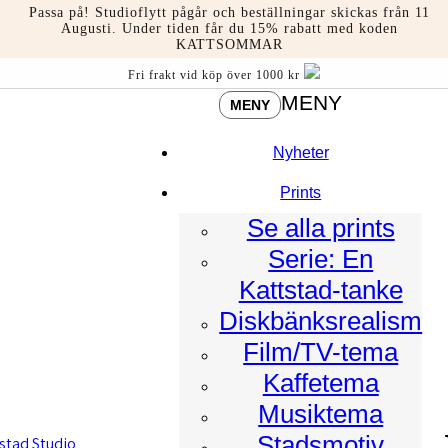
Hoppa
Passa på! Studioflytt pågår och beställningar skickas från 11
till
Augusti. Under tiden får du 15% rabatt med koden
KATTSOMMAR
innehåll
Fri frakt vid köp över 1000 kr
MENY
MENY
Nyheter
Prints
Se alla prints
Serie: En
Kattstad-tanke
Diskbänksrealism
Film/TV-tema
Kaffetema
Musiktema
Stadsmotiv