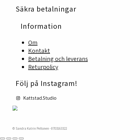
kan
Säkra betalningar
väljas
på
produktsidan
Information
Om
Kontakt
Betalning och leverans
Returpolicy
Följ på Instagram!
Kattstad.Studio
© Sandra Katrin Peltonen - 8703163322