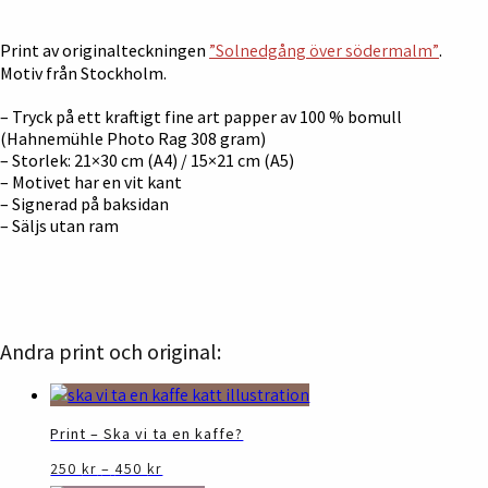
Print av originalteckningen
”Solnedgång över södermalm”
.
Motiv från Stockholm.
– Tryck på ett kraftigt fine art papper av 100 % bomull
(Hahnemühle Photo Rag 308 gram)
– Storlek: 21×30 cm (A4) / 15×21 cm (A5)
– Motivet har en vit kant
– Signerad på baksidan
– Säljs utan ram
Andra print och original:
Print – Ska vi ta en kaffe?
Prisintervall:
Den
250
kr
–
450
kr
250 kr