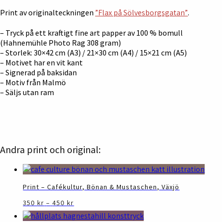
Print av originalteckningen
”Flax på Sölvesborgsgatan”
.
– Tryck på ett kraftigt fine art papper av 100 % bomull
(Hahnemühle Photo Rag 308 gram)
– Storlek: 30×42 cm (A3) / 21×30 cm (A4) / 15×21 cm (A5)
– Motivet har en vit kant
– Signerad på baksidan
– Motiv från Malmö
– Säljs utan ram
Andra print och original:
Print – Cafékultur, Bönan & Mustaschen, Växjö
Prisintervall:
Den
350
kr
–
450
kr
350 kr
här
till