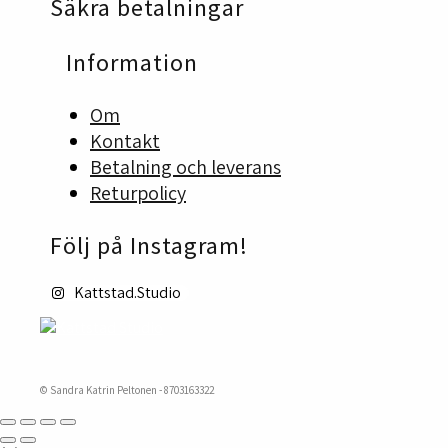
Säkra betalningar
väljas
på
produktsidan
Information
Om
Kontakt
Betalning och leverans
Returpolicy
Följ på Instagram!
Kattstad.Studio
© Sandra Katrin Peltonen - 8703163322