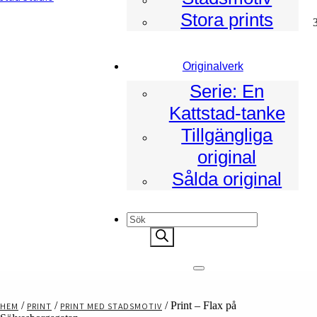
Stora prints
ad
Originalverk
Serie: En
Kattstad-tanke
Tillgängliga
original
Sålda original
Products
search
/
/
/ Print – Flax på
HEM
PRINT
PRINT MED STADSMOTIV