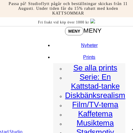
Hoppa
Passa på! Studioflytt pågår och beställningar skickas från 11
till
Augusti. Under tiden får du 15% rabatt med koden
KATTSOMMAR
innehåll
Fri frakt vid köp över 1000 kr
MENY
MENY
Nyheter
Prints
Se alla prints
Serie: En
Kattstad-tanke
Diskbänksrealism
Film/TV-tema
Kaffetema
Musiktema
Stadsmotiv