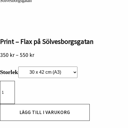
Sölvesborgsgatan
Print – Flax på Sölvesborgsgatan
Prisintervall:
350
kr
–
550
kr
350 kr
till
Storlek
550 kr
Print
-
Flax
på
Sölvesborgsgatan
mängd
LÄGG TILL I VARUKORG