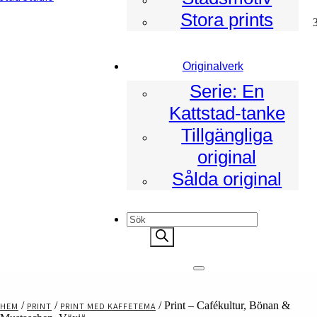
Stora prints
ad
Originalverk
Serie: En
Kattstad-tanke
Tillgängliga
original
Sålda original
Products
search
/
/
/ Print – Cafékultur, Bönan &
HEM
PRINT
PRINT MED KAFFETEMA