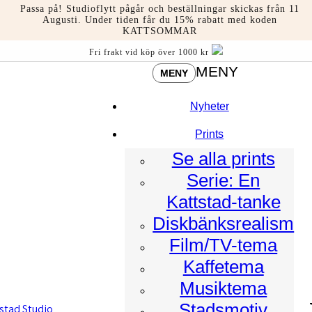
Hoppa
Passa på! Studioflytt pågår och beställningar skickas från 11
till
Augusti. Under tiden får du 15% rabatt med koden
KATTSOMMAR
innehåll
Fri frakt vid köp över 1000 kr
MENY
MENY
Nyheter
Prints
Se alla prints
Serie: En
Kattstad-tanke
Diskbänksrealism
Film/TV-tema
Kaffetema
Musiktema
Stadsmotiv