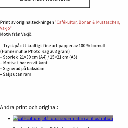
Växjö
mängd
Print av originalteckningen
”Cafékultur, Bönan & Mustaschen,
Växjö”
.
Motiv från Växjö.
– Tryck på ett kraftigt fine art papper av 100 % bomull
(Hahnemühle Photo Rag 308 gram)
– Storlek: 21×30 cm (A4) / 15×21 cm (A5)
– Motivet har en vit kant
– Signerad på baksidan
– Säljs utan ram
Andra print och original: