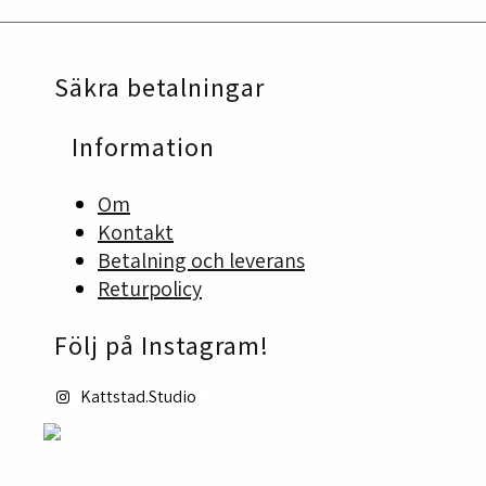
på
olika
produktsidan
alternativen
kan
Säkra betalningar
väljas
på
produktsidan
Information
Om
Kontakt
Betalning och leverans
Returpolicy
Följ på Instagram!
Kattstad.Studio