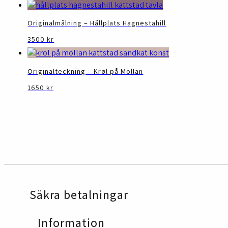
Originalmålning – Hållplats Hagnestahill
3500
kr
Originalteckning – Krøl på Möllan
1650
kr
Säkra betalningar
Information