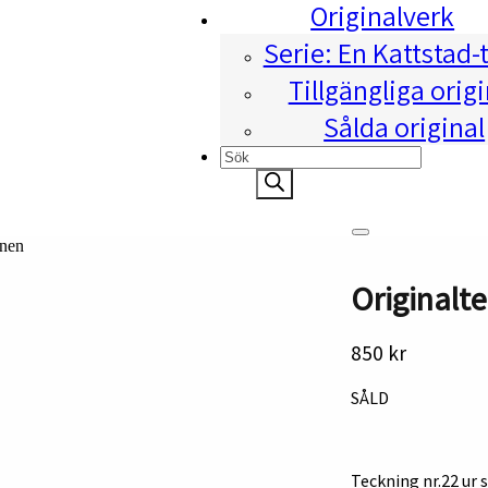
Originalverk
Serie: En Kattstad-
Tillgängliga origi
Sålda original
Products
search
ånen
Originalte
850
kr
SÅLD
Teckning nr.22 ur