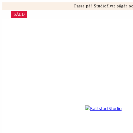
Hoppa
Passa på! Studioflytt pågår 
till
SÅLD
innehåll
Kattstad
Studio