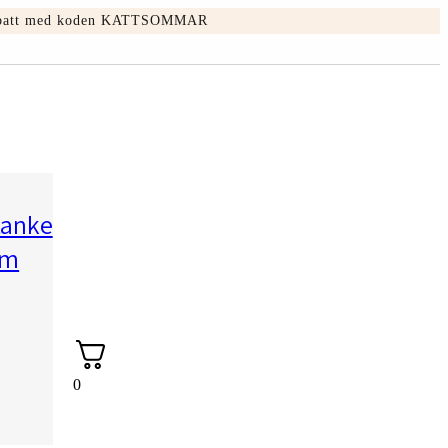
5% rabatt med koden KATTSOMMAR
tanke
sm
0