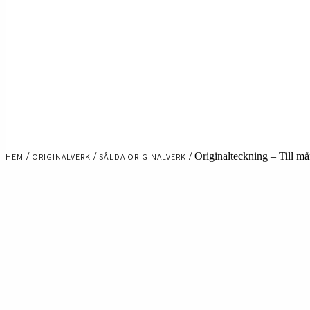
/
/
/ Originalteckning – Till m
HEM
ORIGINALVERK
SÅLDA ORIGINALVERK