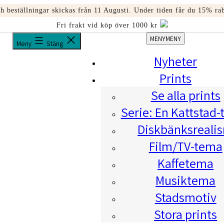
och beställningar skickas från 11 Augusti. Under tiden får du 1
Fri frakt vid köp över 1000 kr
MENY
MENY
Meny
Stäng
Nyheter
Prints
Se alla prints
Serie: En Kattstad-
Diskbänksreali
Film/TV-tema
Kaffetema
Musiktema
Stadsmotiv
Stora prints