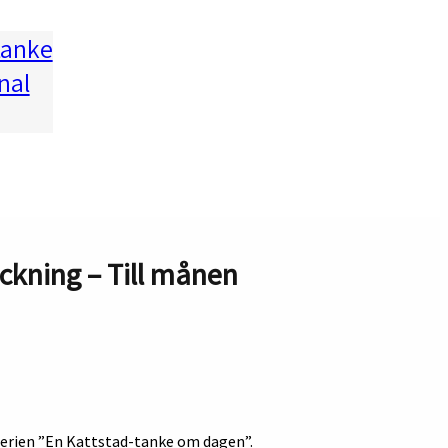
tanke
nal
ckning – Till månen
 serien ”En Kattstad-tanke om dagen”.