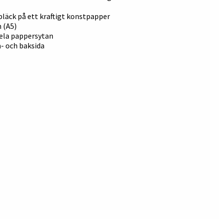
 bläck på ett kraftigt konstpapper
 (A5)
hela pappersytan
m- och baksida