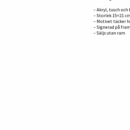
– Akryl, tusch och
– Storlek 15×21 cm
– Motivet täcker 
– Signerad på fra
– Säljs utan ram