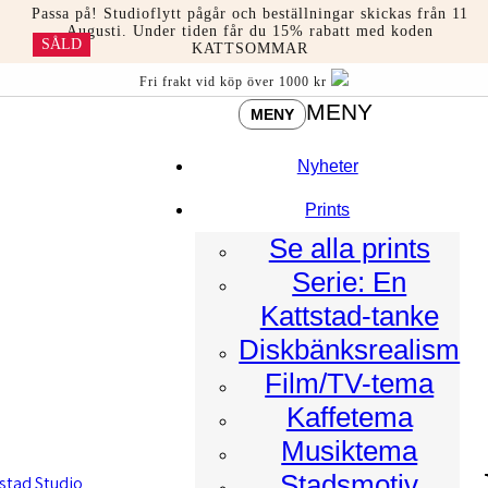
Hoppa
Passa på! Studioflytt pågår och beställningar skickas från 11
till
Augusti. Under tiden får du 15% rabatt med koden
SÅLD
KATTSOMMAR
innehåll
Fri frakt vid köp över 1000 kr
MENY
MENY
Nyheter
Prints
Se alla prints
Serie: En
Kattstad-tanke
Diskbänksrealism
Film/TV-tema
Kaffetema
Musiktema
Stadsmotiv