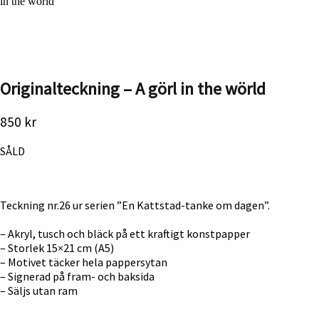
in the wörld
Originalteckning – A görl in the wörld
850
kr
SÅLD
Teckning nr.26 ur serien ”En Kattstad-tanke om dagen”.
– Akryl, tusch och bläck på ett kraftigt konstpapper
– Storlek 15×21 cm (A5)
– Motivet täcker hela pappersytan
– Signerad på fram- och baksida
– Säljs utan ram