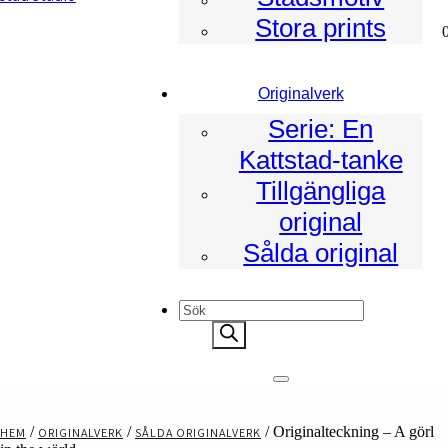
Stora prints
ad
Originalverk
Serie: En
Kattstad-tanke
Tillgängliga
original
Sålda original
Products
search
/
/
/ Originalteckning – A görl
HEM
ORIGINALVERK
SÅLDA ORIGINALVERK