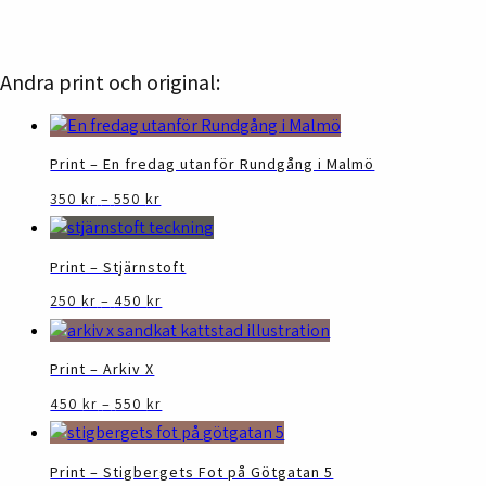
Andra print och original:
Print – En fredag utanför Rundgång i Malmö
Prisintervall:
Den
350
kr
–
550
kr
350 kr
här
till
produkten
550 kr
har
Print – Stjärnstoft
flera
Prisintervall:
Den
250
kr
–
450
kr
varianter.
250 kr
här
De
till
produkten
olika
450 kr
har
Print – Arkiv X
alternativen
flera
kan
Prisintervall:
Den
450
kr
–
550
kr
varianter.
450 kr
väljas
här
De
till
på
produkten
olika
550 kr
produktsidan
har
Print – Stigbergets Fot på Götgatan 5
alternativen